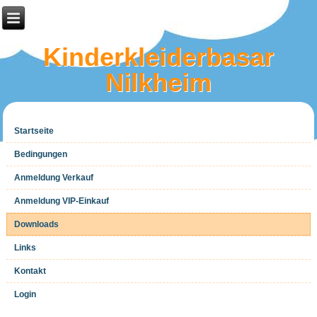
Kinderkleiderbasar
Nilkheim
Startseite
Bedingungen
Anmeldung Verkauf
Anmeldung VIP-Einkauf
Downloads
Links
Kontakt
Login