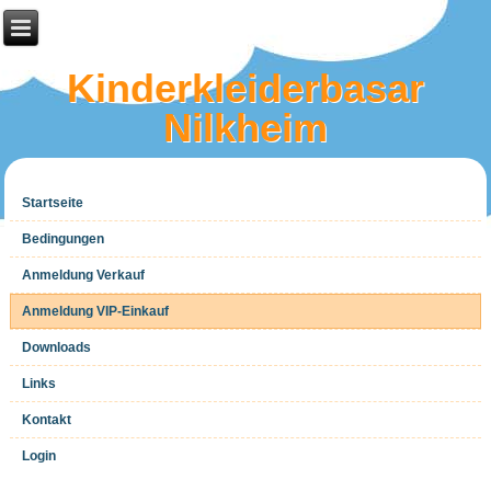
Kinderkleiderbasar
Nilkheim
Startseite
Bedingungen
Anmeldung Verkauf
Anmeldung VIP-Einkauf
Downloads
Links
Kontakt
Login